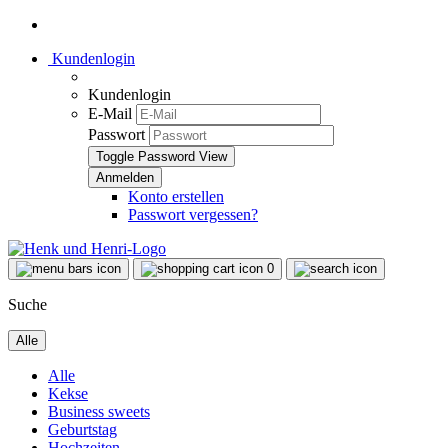
Kundenlogin
Kundenlogin
E-Mail
Passwort
Toggle Password View
Konto erstellen
Passwort vergessen?
0
Suche
Alle
Alle
Kekse
Business sweets
Geburtstag
Hochzeiten