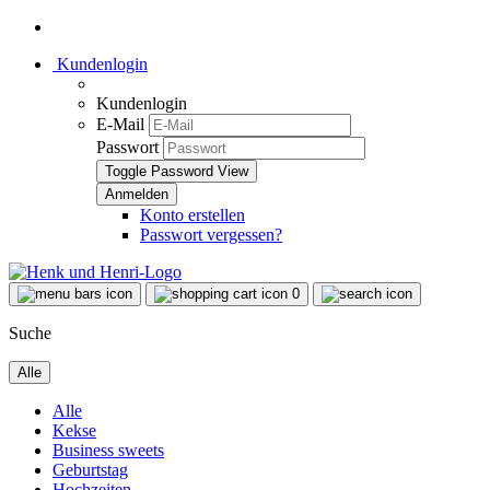
Kundenlogin
Kundenlogin
E-Mail
Passwort
Toggle Password View
Konto erstellen
Passwort vergessen?
0
Suche
Alle
Alle
Kekse
Business sweets
Geburtstag
Hochzeiten