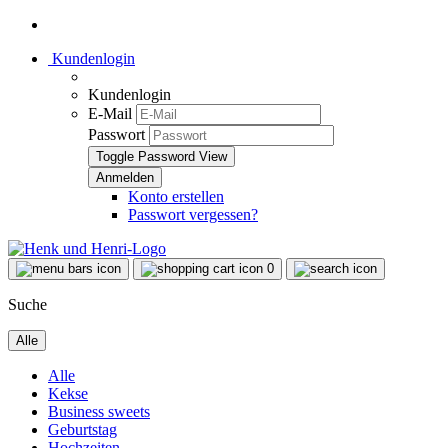
Kundenlogin
Kundenlogin
E-Mail
Passwort
Toggle Password View
Konto erstellen
Passwort vergessen?
0
Suche
Alle
Alle
Kekse
Business sweets
Geburtstag
Hochzeiten